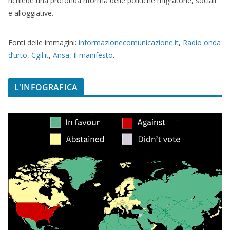
richiede una profonda riforma delle politiche migratorie, sociali
e alloggiative.
Fonti delle immagini:
informazionecomunicazione.it
,
Radio onda
d’urto
,
Cgil.it
,
Ansa
,
Il manifesto
.
L'INFOGRAFICA