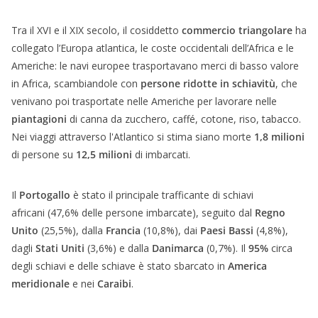
Tra il XVI e il XIX secolo, il cosiddetto
commercio triangolare
ha
collegato l’Europa atlantica, le coste occidentali dell’Africa e le
Americhe: le navi europee trasportavano merci di basso valore
in Africa, scambiandole con
persone ridotte in schiavitù
, che
venivano poi trasportate nelle Americhe per lavorare nelle
piantagioni
di canna da zucchero, caffé, cotone, riso, tabacco.
Nei viaggi attraverso l'Atlantico si stima siano morte
1,8 milioni
di persone su
12,5 milioni
di imbarcati.
Il
Portogallo
è stato il principale trafficante di schiavi
africani (47,6% delle persone imbarcate), seguito dal
Regno
Unito
(25,5%), dalla
Francia
(10,8%), dai
Paesi Bassi
(4,8%),
dagli
Stati Uniti
(3,6%) e dalla
Danimarca
(0,7%). Il
95%
circa
degli schiavi e delle schiave è stato sbarcato in
America
meridionale
e nei
Caraibi
.