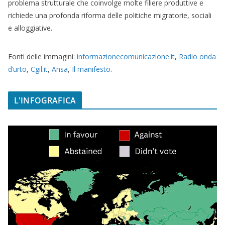
problema strutturale che coinvolge molte filiere produttive e
richiede una profonda riforma delle politiche migratorie, sociali
e alloggiative.
Fonti delle immagini:
informazionecomunicazione.it
,
Radio onda
d’urto
,
Cgil.it
,
Ansa
,
Il manifesto
.
L'INFOGRAFICA