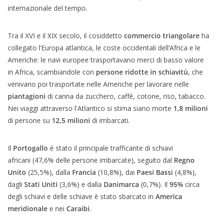
internazionale del tempo.
Tra il XVI e il XIX secolo, il cosiddetto
commercio triangolare
ha
collegato l’Europa atlantica, le coste occidentali dell’Africa e le
Americhe: le navi europee trasportavano merci di basso valore
in Africa, scambiandole con
persone ridotte in schiavitù
, che
venivano poi trasportate nelle Americhe per lavorare nelle
piantagioni
di canna da zucchero, caffé, cotone, riso, tabacco.
Nei viaggi attraverso l'Atlantico si stima siano morte
1,8 milioni
di persone su
12,5 milioni
di imbarcati.
Il
Portogallo
è stato il principale trafficante di schiavi
africani (47,6% delle persone imbarcate), seguito dal
Regno
Unito
(25,5%), dalla
Francia
(10,8%), dai
Paesi Bassi
(4,8%),
dagli
Stati Uniti
(3,6%) e dalla
Danimarca
(0,7%). Il
95%
circa
degli schiavi e delle schiave è stato sbarcato in
America
meridionale
e nei
Caraibi
.