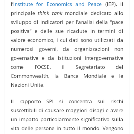
l’
Institute for Economics and Peace
(IEP), il
principale
think tank
mondiale dedicato allo
sviluppo di indicatori per
l’analisi del
la “pace
positiva”
e delle sue ricadute in termini di
valore economico,
i cui dati sono utilizzati da
numerosi
governi,
da
organizzazioni non
governative e da istituzioni intergovernative
come l’OCSE, il Segretariato del
Commonwealth, la Banca
Mondiale e le
Nazioni Unite.
Il rapporto SPI si concentra s
ui
rischi
suscettibili di
causare maggior
i
disagi e avere
un
impatto p
articolarmente
significativo sulla
vita delle persone in tutto il mondo.
Vengono