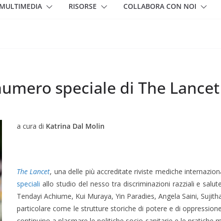
MULTIMEDIA
RISORSE
COLLABORA CON NOI
 numero speciale di The Lancet
a cura di
Katrina Dal Molin
The Lancet
, una delle più accreditate riviste mediche internazi
speciali
allo studio del nesso tra discriminazioni razziali e sa
Tendayi Achiume, Kui Muraya, Yin Paradies, Angela Saini, Sujit
particolare come le strutture storiche di potere e di oppression
continuino a plasmare le politiche socio-sanitarie e le pratiche