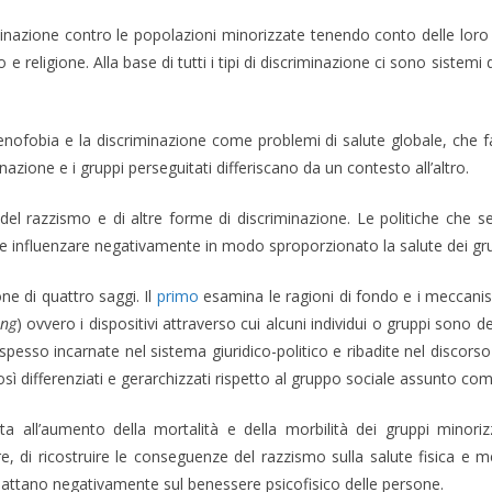
iminazione contro le popolazioni minorizzate tenendo conto delle loro i
o e religione. Alla base di tutti i tipi di discriminazione ci sono sist
 xenofobia e la discriminazione come problemi di salute globale, che 
nazione e i gruppi perseguitati differiscano da un contesto all’altro.
e del razzismo e di altre forme di discriminazione. Le politiche che 
 influenzare negativamente in modo sproporzionato la salute dei grup
ne di quattro saggi. Il
primo
esamina le ragioni di fondo e i meccanismi
ing
) ovvero i dispositivi attraverso cui alcuni individui o gruppi sono 
spesso incarnate nel sistema giuridico-politico e ribadite nel discorso 
osì differenziati e gerarchizzati rispetto al gruppo sociale assunto c
ata all’aumento della mortalità e della morbilità dei gruppi minoriz
lare, di ricostruire le conseguenze del razzismo sulla salute fisica e
mpattano negativamente sul benessere psicofisico delle persone.