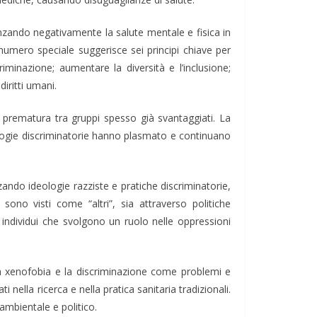
uenzando negativamente la salute mentale e fisica in
l numero speciale suggerisce sei principi chiave per
riminazione; aumentare la diversità e l’inclusione;
iritti umani.
 prematura tra gruppi spesso già svantaggiati. La
eologie discriminatorie hanno plasmato e continuano
ando ideologie razziste e pratiche discriminatorie,
ono visti come “altri”, sia attraverso politiche
li individui che svolgono un ruolo nelle oppressioni
, la xenofobia e la discriminazione come problemi e
 nella ricerca e nella pratica sanitaria tradizionali.
ambientale e politico.