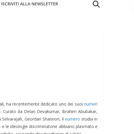
ISCRIVITI ALLA NEWSLETTER
onali, ha recentemente dedicato uno dei suoi
numeri
lute. Curato da Delan Devakumar, Ibrahim Abubakar,
ha Selvarajah, Geordan Shannon, il
numero
studia in
e e le ideologie discriminatorie abbiano plasmato e
 mediche, causando disuguaglianze di salute.