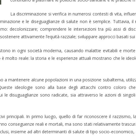
La discriminazione si verifica in numerosi contesti di vita, infl
criminazione e le diseguaglianze di salute non è semplice. Tuttavia, i
smo: decolonizzare; comprendere le intersezioni tra più assi di disc
sostenere attivamente l’equità razziale; sviluppare approcci basati sui d
sistono in ogni società moderna, causando malattie evitabili e morte
o è molto reale: la storia e le esperienze attuali mostrano che le id
ano a mantenere alcune popolazioni in una posizione subalterna, utilizz
ueste ideologie sono alla base degli attacchi contro coloro che s
cui le disuguaglianze sono radicate, sia attraverso le azioni di singo
ivi principali. In primo luogo, quello di far riconoscere il razzismo
hanno conseguenze reali e mortali, ma sono stati relativamente trascurati
lusi, insieme ad altri determinanti di salute di tipo socio-economico, 