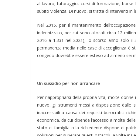
al lavoro, tutoraggio, corsi di formazione, borse
subito violenza. Di nuovo, si tratta di interventi i
Nel 2015, per il mantenimento dell’occupazione,
indennizzato, per cui sono allocati circa 12 mili
2016 a 1.331 nel 2021), lo scorso anno solo il 3
permanenza media nelle case di accoglienza è stat
congedo dovrebbe essere esteso ad almeno sei m
Un sussidio per non arrancare
Per riappropriarsi della propria vita, molte donne
nuovo, gli strumenti messi a disposizione dalle is
inaccessibili a causa dei requisiti burocratici ri
economica, da cui dipende l’accesso a molte delle m
stato di famiglia o la richiedente dispone di pat
soluzioni per superare questi ostacoli, a volte insi