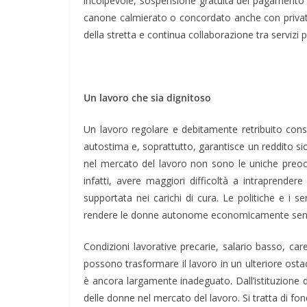
incolpevole, sospensione gratuita del pagamento del
canone calmierato o concordato anche con privati
della stretta e continua collaborazione tra servizi 
Un lavoro che sia dignitoso
Un lavoro regolare e debitamente retribuito conse
autostima e, soprattutto, garantisce un reddito si
nel mercato del lavoro non sono le uniche preoc
infatti, avere maggiori difficoltà a intraprende
supportata nei carichi di cura. Le politiche e i 
rendere le donne autonome economicamente senza te
Condizioni lavorative precarie, salario basso, car
possono trasformare il lavoro in un ulteriore ostaco
è ancora largamente inadeguato. Dall’istituzione de
delle donne nel mercato del lavoro. Si tratta di fon