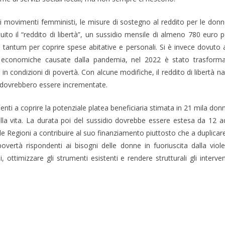
ei movimenti femministi, le misure di sostegno al reddito per le donn
ituito il “reddito di libertà”, un sussidio mensile di almeno 780 eu
 tantum per coprire spese abitative e personali. Si è invece dovuto at
ltà economiche causate dalla pandemia, nel 2022 è stato trasform
 condizioni di povertà. Con alcune modifiche, il reddito di libertà n
e dovrebbero essere incrementate.
icienti a coprire la potenziale platea beneficiaria stimata in 21 mila d
lla vita. La durata poi del sussidio dovrebbe essere estesa da 12
le Regioni a contribuire al suo finanziamento piuttosto che a duplicare
overtà rispondenti ai bisogni delle donne in fuoriuscita dalla viol
li, ottimizzare gli strumenti esistenti e rendere strutturali gli inte