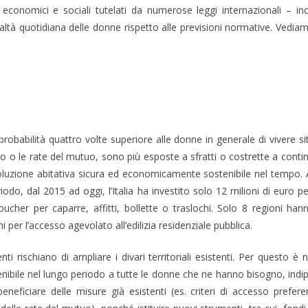
ti economici e sociali
tutelati da numerose leggi internazionali – in
ealtà quotidiana delle donne rispetto alle previsioni normative. Vediam
obabilità quattro volte superiore alle donne in generale di vivere situa
 o le rate del mutuo, sono più esposte a sfratti o costrette a continui
soluzione abitativa sicura ed economicamente sostenibile nel tempo. A
odo, dal 2015 ad oggi, l’Italia ha investito solo 12 milioni di euro 
cher per caparre, affitti, bollette o traslochi. Solo 8 regioni han
per l’accesso agevolato all’edilizia residenziale pubblica.
enti rischiano di ampliare i divari territoriali esistenti. Per questo
nibile nel lungo periodo a tutte le donne che ne hanno bisogno, indip
neficiare delle misure già esistenti (es. criteri di accesso preferen