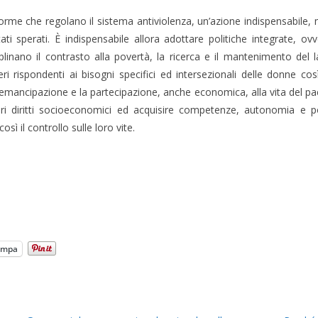
 norme che regolano il sistema antiviolenza, un’azione indispensabile, 
ltati sperati. È indispensabile allora adottare politiche integrate, o
ciplinano il contrasto alla povertà, la ricerca e il mantenimento de
teri rispondenti ai bisogni specifici ed intersezionali delle donne co
i emancipazione e la partecipazione, anche economica, alla vita del pae
i diritti socioeconomici ed acquisire competenze, autonomia e p
ì il controllo sulle loro vite.
ampa