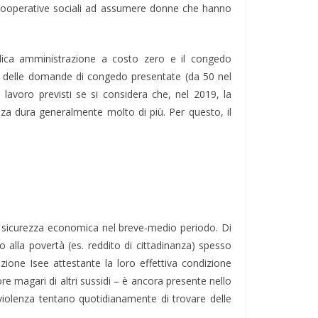
le cooperative sociali ad assumere donne che hanno
bblica amministrazione a costo zero e il congedo
,7% delle domande di congedo presentate (da 50 nel
lavoro previsti se si considera che, nel 2019, la
nza dura generalmente molto di più. Per questo, il
una sicurezza economica nel breve-medio periodo. Di
o alla povertà (es. reddito di cittadinanza) spesso
azione Isee attestante la loro effettiva condizione
re magari di altri sussidi – è ancora presente nello
iviolenza tentano quotidianamente di trovare delle