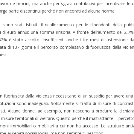
 lavoro e tirocini, ma anche per sgravi contributivi per incentivare 
n larga parte discontinui perché non ancorati ad alcuna norma.
 sono stati istituiti il ricollocamento per le dipendenti della pu
oni di euro annui: una somma irrisoria. A fronte dell’aumento del 2
2% è stato accolto. Insufficienti anche i tre mesi di astensione da 
a di 137 giorni e il percorso complessivo di fuoriuscita dalla viole
esi.
 in fuoriuscita dalla violenza necessitano di un sussidio per avere 
tituzioni sono inadeguati. Solitamente si tratta di misure di contrast
chiesti. Alcune donne, ad esempio, non riescono a produrre la dichiar
isure territoriali di welfare. Questo perché il maltrattante – percetto
rimoni immobiliari o mobiliari a cui non ha accesso. Le strutture ant
eme ai servizi sociali locali, ma non sempre ci riescono.