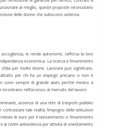
r l’emissione di garanzie per l’affitto, contratti a
funzionare al meglio, queste proposte necessitano
protezione delle donne che subiscono violenza.
i accoglienza, le rende autonome, rafforza la loro
 indipendenza economica. La ricerca e l’inserimento
sfida per molte donne. Lavorare può significare,
oprattutto per chi ha un impiego precario o non è
ne non sono sempre di grande aiuto perché mirano a
 incontrano nell’accesso al mercato del lavoro.
iminanti, assenza di una rete di trasporti pubblici
 contrastare tale realtà, l’impegno delle istituzioni
miloini di euro per il reinserimento e l’inserimento
i ai centri antiviolenza per attività di orientamento