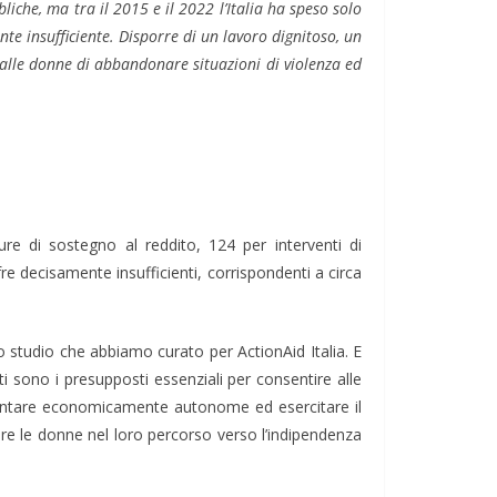
bliche, ma t
ra il 2015 e il 2022 l’Italia ha speso solo
te insufficiente. Disporre di un lavoro dignitoso, un
e alle donne di abbandonare situazioni di violenza ed
ure di sostegno al reddito, 124 per interventi di
re decisamente insufficienti, corrispondenti a circa
lo studio che abbiamo curato per ActionAid Italia. E
nti sono i presupposti essenziali per consentire alle
ventare economicamente autonome ed esercitare il
are le donne nel loro percorso verso l’indipendenza