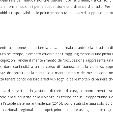
le rate del mutuo), nonché istituire nuovi strumenti, tra cui, fondi pe
, e norme nazionali per la sospensione di ordinanze di sfratto. Per 
pubblici responsabili delle politiche abitative e servizi di supporto e 
nte alle donne di lasciare la casa del maltrattante o la struttura d
curo nel tempo, elemento cruciale per il raggiungimento di una piena
cupazioni, anche il mantenimento dell’occupazione rappresenta una 
re o dare continuità a un percorso di fuoriuscita dalla violenza, s
servizi disponibili per la ricerca o il mantenimento dell’occupazio
nere conto dei loro effettivi bisogni o delle molteplici barriere che
enza di servizi per la gestione di carichi di cura, comportamenti discr
lo alla fuoriuscita dalla violenza, piuttosto che in un’opportunità. Per
ll’attuale sistema antiviolenza (2015), sono stati stanziati solo 35,6 
di nazionali, regionali ed europei, principalmente assegnati dalle region