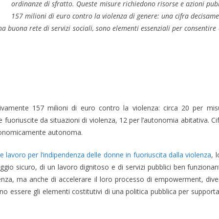
ordinanze di sfratto. Queste misure richiedono risorse e azioni pub
157 milioni di euro contro la violenza di genere: una cifra decisamen
una buona rete di servizi sociali, sono elementi essenziali per consentir
ivamente 157 milioni di euro contro la violenza: circa 20 per mis
fuoriuscite da situazioni di violenza, 12 per l’autonomia abitativa. Cif
economicamente autonoma.
sa e lavoro per l’indipendenza delle donne in fuoriuscita dalla violenza
, 
oggio sicuro, di un lavoro dignitoso e di servizi pubblici ben funziona
lenza, ma anche di accelerare il loro processo di empowerment, di
o essere gli elementi costitutivi di una politica pubblica per support