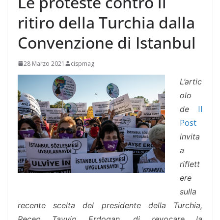
Le proteste contro il
ritiro della Turchia dalla
Convenzione di Istanbul
28 Marzo 2021
cispmag
L’artic
olo
Il
de
Post
invita
a
riflett
ere
sulla
recente scelta del presidente della Turchia,
Recep Tayyip Erdogan, di revocare la