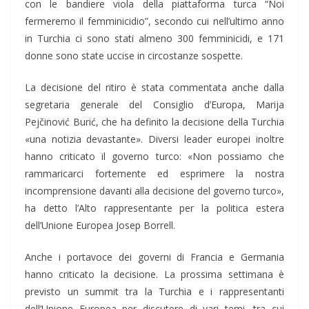
con le bandiere viola della piattaforma turca “Noi
fermeremo il femminicidio”, secondo cui nell’ultimo anno
in Turchia ci sono stati almeno 300 femminicidi, e 171
donne sono state uccise in circostanze sospette.
La decisione del ritiro è stata commentata anche dalla
segretaria generale del Consiglio d’Europa, Marija
Pejčinović Burić, che ha definito la decisione della Turchia
«una notizia devastante». Diversi leader europei inoltre
hanno criticato il governo turco: «Non possiamo che
rammaricarci fortemente ed esprimere la nostra
incomprensione davanti alla decisione del governo turco»,
ha detto l’Alto rappresentante per la politica estera
dell’Unione Europea Josep Borrell.
Anche i portavoce dei governi di Francia e Germania
hanno criticato la decisione. La prossima settimana è
previsto un summit tra la Turchia e i rappresentanti
dell’Unione Europea per discutere di vari temi, tra cui