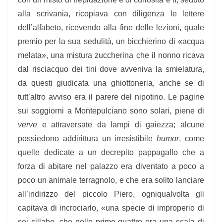
alla scrivania, ricopiava con diligenza le lettere
dell’alfabeto, ricevendo alla fine delle lezioni, quale
premio per la sua sedulità, un bicchierino di «acqua
melata», una mistura zuccherina che il nonno ricava
dal risciacquo dei tini dove avveniva la smielatura,
da questi giudicata una ghiottoneria, anche se di
tutt’altro avviso era il parere del nipotino. Le pagine
sui soggiorni a Montepulciano sono solari, piene di
verve
e attraversate da lampi di gaiezza; alcune
possiedono addirittura un irresistibile
humor
, come
quelle dedicate a un decrepito pappagallo che a
forza di abitare nel palazzo era diventato a poco a
poco un animale terragnolo, e che era solito lanciare
all’indirizzo del piccolo Piero, ogniqualvolta gli
capitava di incrociarlo, «una specie di improperio di
sei sillabe, che nelle prime quattro era una scala di