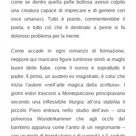
come se dentro quella pelle bollosa avessi colpito
una creatura capace di imprecare e di gemere con
voce umana»). Tutto è pianto, commenterebbe il
poeta, e tutto ciò che è destinato a perire si fa
doloroso problema per la mente.
Come accade in ogni romanzo di formazione,
neppure qui mancano figure luminose simili ai maghi
buoni delle fiabe, come il nonno e soprattutto il
padre. Il primo, un austero ex magistrato, è colui che
inizia l’autore «nell’arte magica della scrittura». I
giorni estivi trascorsi a Montepulciano principiavano
secondo una inflessibile liturgia: all’ora stabilita il
piccolo Piero entrava nello studio dell’avo – una
polverosa
Wunderkammer
che agli occhi del
bambino appariva come l’antro di un negromante –
con un misto di trepidazione e di curiosità e lì, seduto