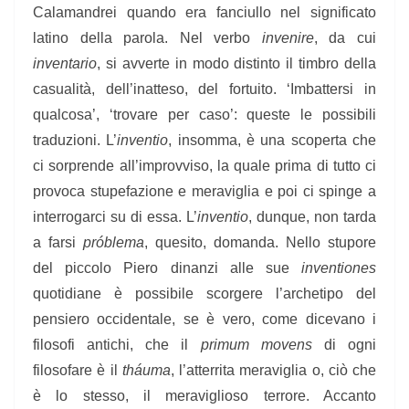
Calamandrei quando era fanciullo nel significato
latino della parola. Nel verbo
invenire
, da cui
inventario
, si avverte in modo distinto il timbro della
casualità, dell’inatteso, del fortuito. ‘Imbattersi in
qualcosa’, ‘trovare per caso’: queste le possibili
traduzioni. L’
inventio
, insomma, è una scoperta che
ci sorprende all’improvviso, la quale prima di tutto ci
provoca stupefazione e meraviglia e poi ci spinge a
interrogarci su di essa. L’
inventio
, dunque, non tarda
a farsi
próblema
, quesito, domanda. Nello stupore
del piccolo Piero dinanzi alle sue
inventiones
quotidiane è possibile scorgere l’archetipo del
pensiero occidentale, se è vero, come dicevano i
filosofi antichi, che il
primum movens
di ogni
filosofare è il
tháuma
, l’atterrita meraviglia o, ciò che
è lo stesso, il meraviglioso terrore. Accanto