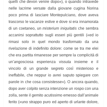
quelli che devon venire dopo»), o quando intravede
nelle lacrime versate dalla giovane cugina Norina
poco prima di lasciare Montepulciano, dove aveva
trascorso le vacanze estive e dove si era innamorata
di un coetaneo, un
misterium iniquitatis
che sembra
accanirsi soprattutto sugli esseri più gentili («ed io
rimasi solo in quel mondo trasformato da una
rivelazione di indefinito dolore: come se tra me elei
che era partita rimanesse per sempre la complicità di
un’angosciosa esperienza vissuta insieme e il
vincolo di un grande segreto così misterioso e
ineffabile, che neppur io avrei saputo spiegare con
parole in che cosa consistesse»). O ancora quando,
dopo aver colpito senza intenzione un rospo con una
zolla, sente il gemito acutissimo emesso dall’animale
ferito («uno strappo puro ed aperto di urlante dolore,