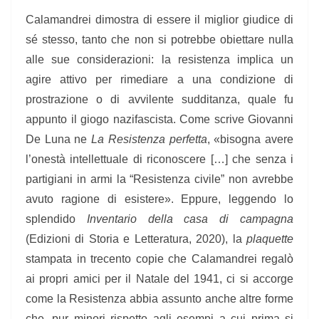
Calamandrei dimostra di essere il miglior giudice di
sé stesso, tanto che non si potrebbe obiettare nulla
alle sue considerazioni: la resistenza implica un
agire attivo per rimediare a una condizione di
prostrazione o di avvilente sudditanza, quale fu
appunto il giogo nazifascista. Come scrive Giovanni
De Luna ne
La Resistenza perfetta
, «bisogna avere
l’onestà intellettuale di riconoscere […] che senza i
partigiani in armi la “Resistenza civile” non avrebbe
avuto ragione di esistere». Eppure, leggendo lo
splendido
Inventario della casa di campagna
(Edizioni di Storia e Letteratura, 2020), la
plaquette
stampata in trecento copie che Calamandrei regalò
ai propri amici per il Natale del 1941, ci si accorge
come la Resistenza abbia assunto anche altre forme
che, pur minori rispetto agli esempi a cui prima si