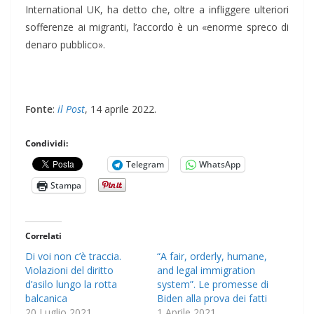
International UK, ha detto che, oltre a infliggere ulteriori
sofferenze ai migranti, l’accordo è un «enorme spreco di
denaro pubblico».
Fonte
:
il Post
, 14 aprile 2022.
Condividi:
Telegram
WhatsApp
Stampa
Correlati
Di voi non c’è traccia.
“A fair, orderly, humane,
Violazioni del diritto
and legal immigration
d’asilo lungo la rotta
system”. Le promesse di
balcanica
Biden alla prova dei fatti
20 Luglio 2021
1 Aprile 2021