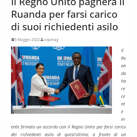
Il Regno Unito pagherà il
Ruanda per farsi carico
di suoi richiedenti asilo
5 Maggio 2022
cispmag
Il
Ru
an
da
ha
re
ce
nt
e
m
ente firmato un accordo con il Regno Unito per farsi carico
dei richiedenti asilo di quest’ultimo, a fronte di un