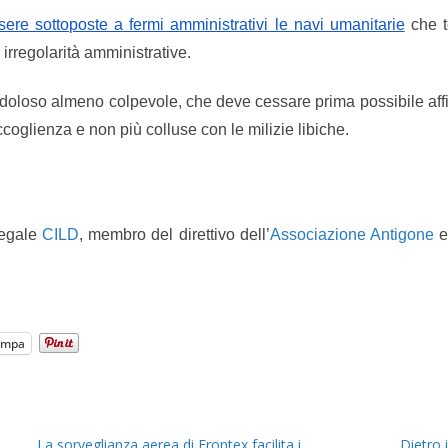
ssere sottoposte a fermi amministrativi le navi umanitarie
che te
irregolarità amministrative.
doloso almeno colpevole, che deve cessare prima possibile affi
accoglienza e non più colluse con le milizie libiche.
legale
CILD
, membro del direttivo dell’
Associazione Antigone
e 
ampa
La sorveglianza aerea di Frontex facilita i
Dietro i