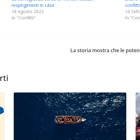
respingimenti in Libia
conflitt
18 Agosto 2022
16 Set
In "Conflitti"
In "Conf
La storia mostra che le poten
rti