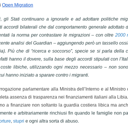
i
Open Migration
gli Stati continuano a ignorarle e ad adottare politiche migrat
i accordi bilaterali che dal comportamento generale adottato dag
ntati la norma per contrastare le migrazioni – con oltre
2000 r
ente analisi del Guardian – aggiungendo però un tassello ossia 
a). Più che di “ricerca e soccorso”, specie se si parla della c
nfatti hanno il dovere, sulla base degli accordi stipulati con l’It
 coste libiche, utilizzando ogni mezzo necessario – non so
ui hanno iniziato a sparare contro i migranti.
terrogazione parlamentare alla Ministra dell’Interno e al Ministr
pleta assenza di trasparenza nei finanziamenti italiani alla Libia
ano a finanziare non soltanto la guardia costiera libica ma anche
ente e arbitrariamente rinchiusi fin quando le famiglie non p
orture
,
stupri
e ogni altra sorta di abuso.