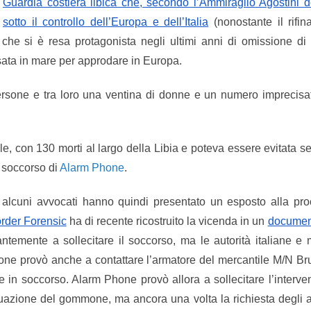
Guardia costiera libica che, secondo l’Ammiraglio Agostini 
sotto il controllo dell’Europa e dell’Italia
(nonostante il rifi
 che si è resa protagonista negli ultimi anni di omissione di
rsata in mare per approdare in Europa.
persone e tra loro una ventina di donne e un numero imprecis
e, con 130 morti al largo della Libia e poteva essere evitata se 
i soccorso di
Alarm Phone
.
 alcuni avvocati hanno quindi presentato un esposto alla pro
rder Forensic
ha di recente ricostruito la vicenda in un
documen
emente a sollecitare il soccorso, ma le autorità italiane e m
hone provò anche a contattare l’armatore del mercantile M/N 
in soccorso. Alarm Phone provò allora a sollecitare l’interve
uazione del gommone, ma ancora una volta la richiesta degli att