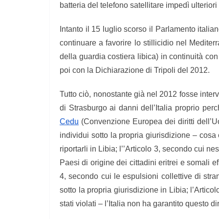
batteria del telefono satellitare impedì ulteri
Intanto il 15 luglio scorso il Parlamento itali
continuare a favorire lo stillicidio nel Medit
della guardia costiera libica) in continuità con
poi con la Dichiarazione di Tripoli del 2012.
Tutto ciò, nonostante già nel 2012 fosse inter
di Strasburgo ai danni dell’Italia proprio perc
Cedu
(Convenzione Europea dei diritti dell’Uom
individui sotto la propria giurisdizione – cosa 
riportarli in Libia; l’’Articolo 3, secondo cui 
Paesi di origine dei cittadini eritrei e somali e
4, secondo cui le espulsioni collettive di str
sotto la propria giurisdizione in Libia; l’Artico
stati violati – l’Italia non ha garantito questo dir