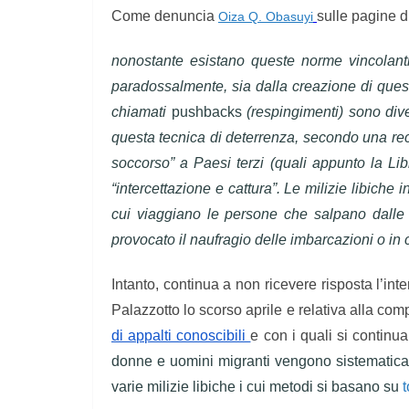
Come denuncia
sulle pagine d
Oiza Q. Obasuyi
nonostante esistano queste norme vincolanti, 
paradossalmente, sia dalla creazione di quest
chiamati
pushbacks
(respingimenti) sono dive
questa tecnica di deterrenza, secondo una rec
soccorso” a Paesi terzi (quali appunto la Libi
“intercettazione e cattura”. Le milizie libiche i
cui viaggiano le persone che salpano dalle
provocato il naufragio delle imbarcazioni o in c
Intanto, continua a non ricevere risposta l’in
Palazzotto lo scorso aprile e relativa alla com
di appalti conoscibili
e con i quali si continu
donne e uomini migranti vengono sistematicam
varie milizie libiche i cui metodi si basano su
t