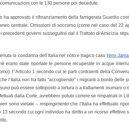
ori comunicazioni con le 130 persone poi decedute.
ano ha approvato il rifinanziamento della famigerata Guardia cos
erraneo centrale. Omissioni di soccorso (come nel caso del 22 ap
 i precedenti governi susseguitisi dal il Trattato di Amicizia sti
venuta la condanna dell’Italia nel noto e tragico caso
Hirsi Jamaa
hè erano state riportate le persone recuperate in acque internaz
o): l’’Articolo 1 secondo cui le parti contraenti della Convenzio
che l’Italia non ha fatto “accogliendo” i migranti a bordo delle pr
nessuno può essere sottoposto a tortura o a trattamenti inumani o
ffettuati dalla Corte, avrebbero potuto correre se rimpatriati in Lib
anieri sono vietate – respingimento che l’Italia ha effettuato 
lo 13 secondo cui ogni individuo ha diritto a un ricorso effettivo 
itto.