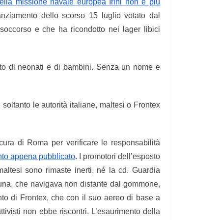
della missione navale europea Irini non è più
nanziamento dello scorso 15 luglio votato dal
 soccorso e che ha ricondotto nei lager libici
ato di neonati e di bambini. Senza un nome e
soltanto le autorità italiane, maltesi o Frontex
cura di Roma per verificare le responsabilità
to appena pubblicato
. I promotori dell’esposto
altesi sono rimaste inerti, né la cd. Guardia
Bruna, che navigava non distante dal gommone,
nto di Frontex, che con il suo aereo di base a
ivisti non ebbe riscontri. L’esaurimento della