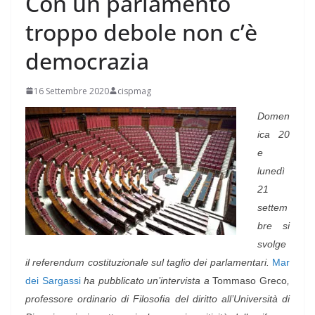
Con un parlamento
troppo debole non c’è
democrazia
16 Settembre 2020
cispmag
Domen
ica 20
e
lunedì
21
settem
bre si
svolge
il referendum costituzionale sul taglio dei parlamentari.
Mar
dei Sargassi
ha pubblicato un’intervista a
Tommaso Greco
,
professore ordinario di Filosofia del diritto all’Università di