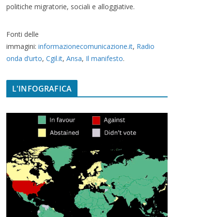
politiche migratorie, sociali e alloggiative.
Fonti delle
immagini:
informazionecomunicazione.it
,
Radio
onda d’urto
,
Cgil.it
,
Ansa
,
Il manifesto
.
L'INFOGRAFICA