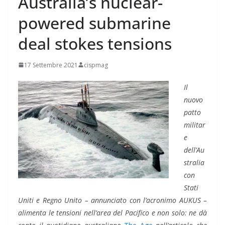
Australia’s nuclear-
powered submarine
deal stokes tensions
17 Settembre 2021
cispmag
Il
nuovo
patto
militar
e
dell’Au
stralia
con
Stati
Uniti e Regno Unito – annunciato con l’acronimo AUKUS –
alimenta le tensioni nell’area del Pacifico e non solo: ne dà