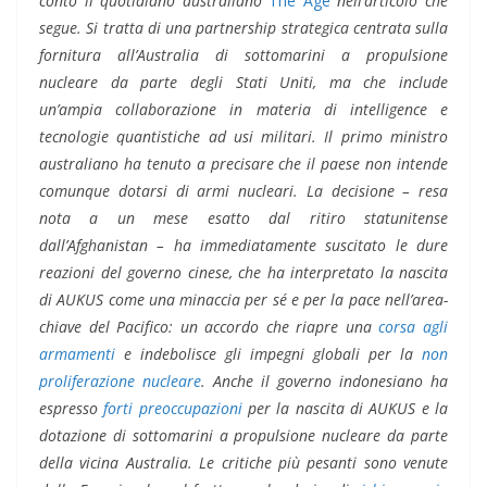
conto il quotidiano australiano
The Age
nell’articolo che
segue. Si tratta di una partnership strategica centrata sulla
fornitura all’Australia di sottomarini a propulsione
nucleare da parte degli Stati Uniti, ma che include
un’ampia collaborazione in materia di intelligence e
tecnologie quantistiche ad usi militari. Il primo ministro
australiano ha tenuto a precisare che il paese non intende
comunque dotarsi di armi nucleari. La decisione – resa
nota a un mese esatto dal ritiro statunitense
dall’Afghanistan – ha immediatamente suscitato le dure
reazioni del governo cinese, che ha interpretato la nascita
di AUKUS come una minaccia per sé e per la pace nell’area-
chiave del Pacifico: un accordo che riapre una
corsa agli
armamenti
e indebolisce gli impegni globali per la
non
proliferazione nucleare
. Anche il governo indonesiano ha
espresso
forti preoccupazioni
per la nascita di AUKUS e la
dotazione di sottomarini a propulsione nucleare da parte
della vicina Australia. Le critiche più pesanti sono venute