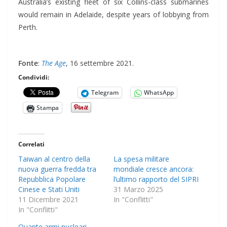
Australia’s existing fleet of six Collins-class submarines
would remain in Adelaide, despite years of lobbying from
Perth.
Fonte
:
The Age
, 16 settembre 2021.
Condividi:
Telegram
WhatsApp
Stampa
Correlati
Taiwan al centro della
La spesa militare
nuova guerra fredda tra
mondiale cresce ancora:
Repubblica Popolare
l’ultimo rapporto del SIPRI
Cinese e Stati Uniti
31 Marzo 2025
11 Dicembre 2021
In "Conflitti"
In "Conflitti"
Quante armi nucleari