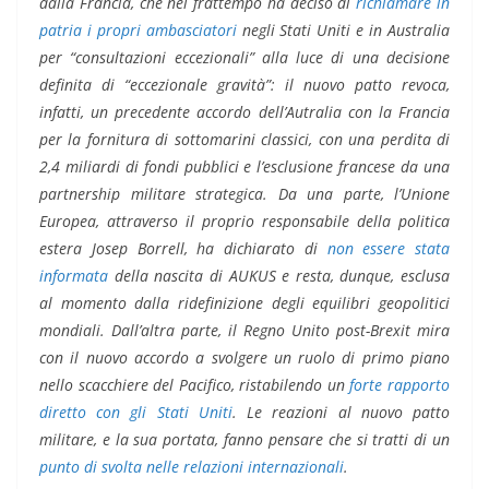
dalla Francia, che nel frattempo ha deciso di
richiamare in
patria i propri ambasciatori
negli Stati Uniti e in Australia
per “consultazioni eccezionali” alla luce di una decisione
definita di “eccezionale gravità”: il nuovo patto revoca,
infatti, un precedente accordo dell’Autralia con la Francia
per la fornitura di sottomarini classici, con una perdita di
2,4 miliardi di fondi pubblici e l’esclusione francese da una
partnership militare strategica. Da una parte, l’Unione
Europea, attraverso il proprio responsabile della politica
estera Josep Borrell, ha dichiarato di
non essere stata
informata
della nascita di AUKUS e resta, dunque, esclusa
al momento dalla ridefinizione degli equilibri geopolitici
mondiali. Dall’altra parte, il Regno Unito post-Brexit mira
con il nuovo accordo a svolgere un ruolo di primo piano
nello scacchiere del Pacifico, ristabilendo un
forte rapporto
diretto con gli Stati Uniti
. Le reazioni al nuovo patto
militare, e la sua portata, fanno pensare che si tratti di un
punto di svolta nelle relazioni internazionali
.