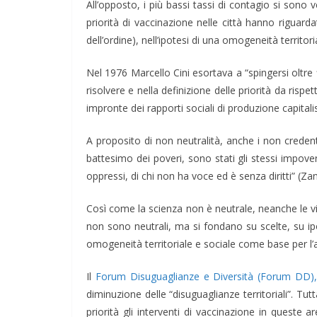
All’opposto, i più bassi tassi di contagio si sono ve
priorità di vaccinazione nelle città hanno riguard
dell’ordine), nell’ipotesi di una omogeneità territori
Nel 1976 Marcello Cini esortava a “spingersi oltre
risolvere e nella definizione delle priorità da risp
impronte dei rapporti sociali di produzione capitalis
A proposito di non neutralità, anche i non credent
battesimo dei poveri, sono stati gli stessi impove
oppressi, di chi non ha voce ed è senza diritti” (Zan
Così come la scienza non è neutrale, neanche le v
non sono neutrali, ma si fondano su scelte, su ipo
omogeneità territoriale e sociale come base per l’an
Il
Forum Disuguaglianze e Diversità (Forum DD), 
diminuzione delle “disuguaglianze territoriali”. T
priorità gli interventi di vaccinazione in queste ar