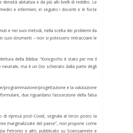
densità abitativa e da più alti livelli di reddito. Le
edici e infermieri, in seguito i docenti e le forze
uti e nei suoi metodi, nella scelta dei problemi da
dei suoi strumenti – non si potessero rintracciare le
ilettura della Bibbia: “Koregocho è stato per me il
è neutrale, ma è un Dio schierato dalla parte degli
ione/programmazione/progettazione e la valutazione
 formulare, due riguardano l’assunzione della falsa
no di ripresa post-Covid, segnala al terzo posto la
e “aree marginalizzate del paese”, non propone come
ia Petronio e altri, pubblicato su Scienzainrete e