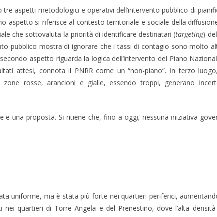
tre aspetti metodologici e operativi dell’intervento pubblico di pianif
 aspetto si riferisce al contesto territoriale e sociale della diffusi
e che sottovaluta la priorità di identificare destinatari (
targeting
) de
nto pubblico mostra di ignorare che i tassi di contagio sono molto alt
Il secondo aspetto riguarda la logica dell’intervento del Piano Nazion
ltati attesi, connota il PNRR come un “non-piano”. In terzo luogo, l’
e zone rosse, arancioni e gialle, essendo troppi, generano incert
e una proposta. Si ritiene che, fino a oggi, nessuna iniziativa governa
tata uniforme, ma è stata più forte nei quartieri periferici, aumentandov
ti nei quartieri di Torre Angela e del Prenestino, dove l’alta densità 