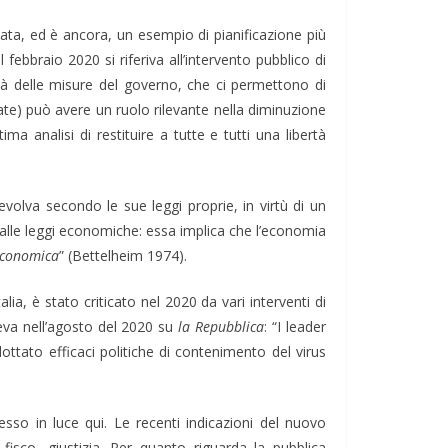
stata, ed è ancora, un esempio di pianificazione più
ebbraio 2020 si riferiva all’intervento pubblico di
ietà delle misure del governo, che ci permettono di
ate) può avere un ruolo rilevante nella diminuzione
ma analisi di restituire a tutte e tutti una libertà
volva secondo le sue leggi proprie, in virtù di un
 dalle leggi economiche: essa implica che l’economia
economica
” (Bettelheim 1974).
lia, è stato criticato nel 2020 da vari interventi di
veva nell’agosto del 2020 su
la Repubblica
: “I leader
ttato efficaci politiche di contenimento del virus
esso in luce qui. Le recenti indicazioni del nuovo
 fisco, giustizia. Per quanto riguarda la pubblica