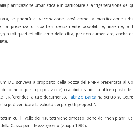
la pianificazione urbanistica e in particolare alla “rigenerazione dei qua
ta, le priorità di vaccinazione, così come la pianificazione urban
la presenza di quartieri densamente popolati e, insieme, a bas
ng
) a tali quartieri all’interno delle città, per non aumentare, anche d
iate.
um DD scriveva a proposito della bozza del PNRR presentata al Consi
mini dei benefici per la popolazione) o addirittura indica al loro posto le
tate)”. Riferendosi a tale documento,
Fabrizio Barca
ha scritto su
Dom
ì si può verificare la validità dei progetti proposti”.
ltati in cui il livello dei risultati viene omesso, sono dei “non piani
i” della Cassa per il Mezzogiorno (Zappa 1980).