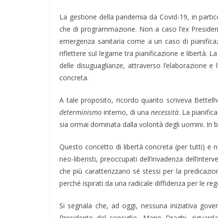
La gestione della pandemia da Covid-19, in particol
che di programmazione. Non a caso l’ex Presidente 
emergenza sanitaria come a un caso di pianificazio
riflettere sul legame tra pianificazione e libertà
delle disuguaglianze, attraverso l’elaborazione e l
concreta.
A tale proposito, ricordo quanto scriveva Bettelh
determinismo
interno, di una
necessità
. La pianifi
sia ormai dominata dalla volontà degli uomini. In 
Questo concetto di libertà concreta (per tutti) e no
neo-liberisti, preoccupati dell’invadenza dell’inter
che più caratterizzano sé stessi per la predicazi
perché ispirati da una radicale diffidenza per le reg
Si segnala che, ad oggi, nessuna iniziativa gover
Presidente del consiglio, Mario Draghi, riguardan