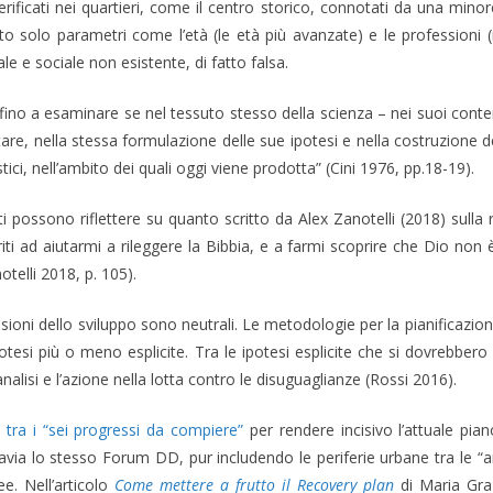
rificati nei quartieri, come il centro storico, connotati da una minore 
ato solo parametri come l’età (le età più avanzate) e le professioni (m
ale e sociale non esistente, di fatto falsa.
 fino a esaminare se nel tessuto stesso della scienza – nei suoi conten
ettare, nella stessa formulazione delle sue ipotesi e nella costruzione 
tici, nell’ambito dei quali oggi viene prodotta” (Cini 1976, pp.18-19).
i possono riflettere su quanto scritto da Alex Zanotelli (2018) sulla r
riti ad aiutarmi a rileggere la Bibbia, e a farmi scoprire che Dio non 
otelli 2018, p. 105).
isioni dello sviluppo sono neutrali. Le metodologie per la pianificaz
tesi più o meno esplicite. Tra le ipotesi esplicite che si dovrebbero
alisi e l’azione nella lotta contro le disuguaglianze (Rossi 2016).
tra i “sei progressi da compiere”
per rendere incisivo l’attuale pia
uttavia lo stesso Forum DD, pur includendo le periferie urbane tra l
ee. Nell’articolo
Come mettere a frutto il Recovery plan
di Maria Graz