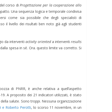
 del corso di
Progettazione per la cooperazione allo
ale/impatto. Una sequenza logica e temporale condivisa
si come sia possibile che degli specialisti di
l livello dei risultati ben noto già agli studenti
io da interventi
activity oriented
a interventi
results
alla spesa in sé. Ora. questo limite va corretto. Si
a bozza di PNRR, è anche relativa a quell’aspetto
9. A proposito dei 21 indicatori utilizzati, è stato
ro della salute. Sono troppi. Nessuna organizzazione
i e Roberto Perotti
, lo scorso 11 novembre, in un