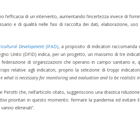
l’efficacia di un intervento, aumentando l’incertezza invece di fornire 
sario e di qualità nelle fasi di raccolta dei dati, elaborazione, u
ricultural Development
(IFAD)
, a proposito di indicatori raccomanda d
o Unito (DFID) indica, per un progetto, un massimo di tre indicator
 federazione di organizzazioni che operano in campo sanitario e, qui
traps
relative agli indicatori, proprio la selezione di troppi indicatori
re what is necessary for monitoring and evaluation and to be realistic i
erotti che, nell’articolo citato, suggeriscono una drastica riduzione d
tivi prioritari in questo momento: fermare la pandemia ed evitare il c
 vanno eliminati”.