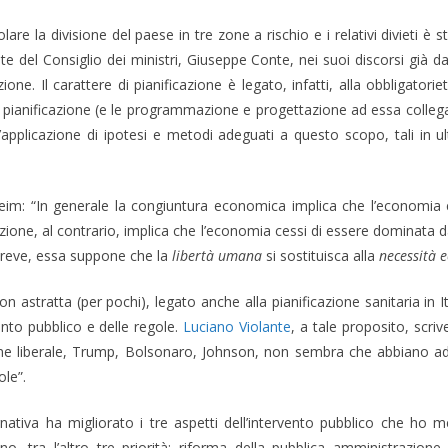
are la divisione del paese in tre zone a rischio e i relativi divieti è 
del Consiglio dei ministri, Giuseppe Conte, nei suoi discorsi già dal f
ne. Il carattere di pianificazione è legato, infatti, alla obbligator
. La pianificazione (e le programmazione e progettazione ad essa colleg
’applicazione di ipotesi e metodi adeguati a questo scopo, tali in ulti
eim: “In generale la congiuntura economica implica che l’economia e
cazione, al contrario, implica che l’economia cessi di essere dominata
breve, essa suppone che la
libertà umana
si sostituisca alla
necessità 
n astratta (per pochi), legato anche alla pianificazione sanitaria in Ita
vento pubblico e delle regole.
Luciano Violante
, a tale proposito, scri
one liberale, Trump, Bolsonaro, Johnson, non sembra che abbiano ado
ole”.
nativa ha migliorato i tre aspetti dell’intervento pubblico che ho m
o, tra l’altro tre priorità: riforma della pubblica amministrazione,