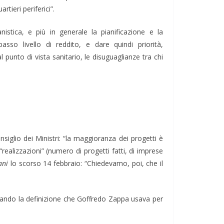
rtieri periferici”.
istica, e più in generale la pianificazione e la
so livello di reddito, e dare quindi priorità,
al punto di vista sanitario, le disuguaglianze tra chi
glio dei Ministri: “la maggioranza dei progetti è
 “realizzazioni” (numero di progetti fatti, di imprese
ani
lo scorso 14 febbraio: “Chiedevamo, poi, che il
”, usando la definizione che Goffredo Zappa usava per