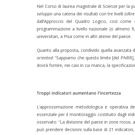
Nel Corso di laurea magistrale di Scienze per la p
sviluppo
una catena dei risultati con tre livelli (olt
dall’Approccio del Quadro Logico, così come d
programmazione a livello nazionale (o almeno funz
universitari, a Pisa come in altri atenei del paese.
Quanto alla proposta, condivido quella avanzata 
oriented
: “Sappiamo che questo limite [del PNRR], è
dovrà fornire, nei casi in cui manca, la specificazione
Troppi indicatori aumentano l’incertezza
L’approssimazione metodologica e operativa dell’
essenziale per il monitoraggio costituito dagli ind
osservato: “La divisione del paese in zone rosse, a
può prendere decisioni sulla base di 21 indicatori, 