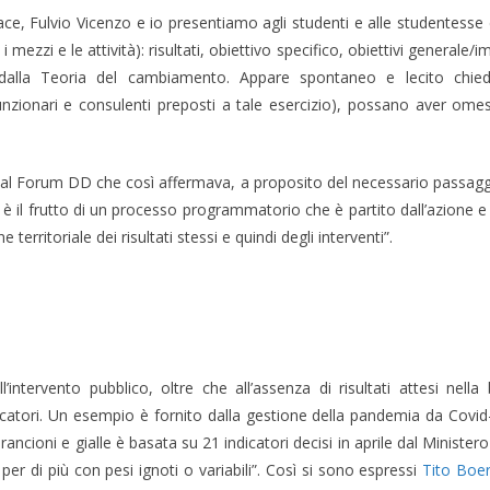
ace, Fulvio Vicenzo e io presentiamo agli studenti e alle studentesse
re i mezzi e le attività): risultati, obiettivo specifico, obiettivi gener
alla Teoria del cambiamento. Appare spontaneo e lecito chieder
ionari e consulenti preposti a tale esercizio), possano aver omesso i
dal Forum DD che così affermava, a proposito del necessario passagg
 il frutto di un processo programmatorio che è partito dall’azione e d
 territoriale dei risultati stessi e quindi degli interventi”.
intervento pubblico, oltre che all’assenza di risultati attesi nell
icatori. Un esempio è fornito dalla gestione della pandemia da Covid-1
rancioni e gialle è basata su 21 indicatori decisi in aprile dal Ministe
per di più con pesi ignoti o variabili”. Così si sono espressi
Tito Boer