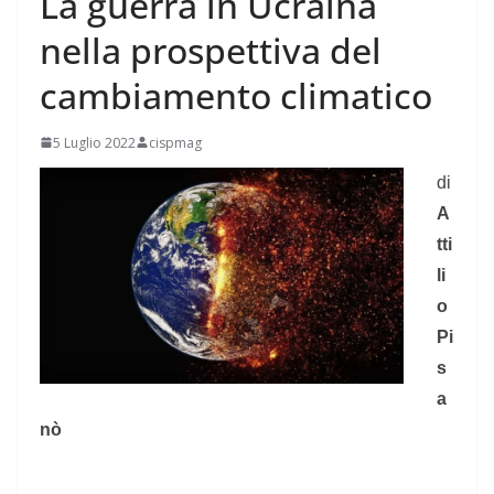
La guerra in Ucraina
nella prospettiva del
cambiamento climatico
5 Luglio 2022
cispmag
di
A
tti
li
o
Pi
s
a
nò