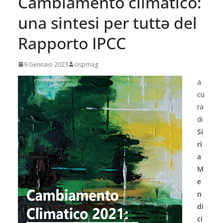
Cambiamento climatico:
una sintesi per tuttə del
Rapporto IPCC
9 Gennaio 2023
cispmag
a
cu
ra
di
Si
ri
a
M
e
n
di
ci