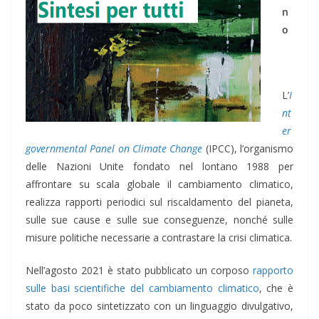
n
o
L’
I
nt
er
governmental Panel on Climate Change
(IPCC), l’organismo
delle Nazioni Unite fondato nel lontano 1988 per
affrontare su scala globale il cambiamento climatico,
realizza rapporti periodici sul riscaldamento del pianeta,
sulle sue cause e sulle sue conseguenze, nonché sulle
misure politiche necessarie a contrastare la crisi climatica.
Nell’agosto 2021 è stato pubblicato un corposo
rapporto
sulle basi scientifiche del cambiamento climatico
, che è
stato da poco sintetizzato con un linguaggio divulgativo,