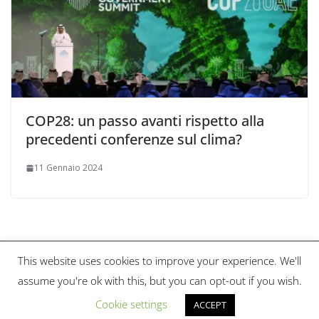
COP28: un passo avanti rispetto alla
precedenti conferenze sul clima?
11 Gennaio 2024
This website uses cookies to improve your experience. We'll
Copyright © 2026
Scienza & Pace Magazine
. Tutti i diritti
assume you're ok with this, but you can opt-out if you wish.
riservati.
Tema:
ColorMag
di ThemeGrill. Powered by
WordPress
.
Cookie settings
ACCEPT