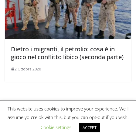
Dietro i migranti, il petrolio: cosa è in
gioco nel conflitto libico (seconda parte)
2 Ottobre 2020
This website uses cookies to improve your experience. We'll
Copyright © 2026
Scienza & Pace Magazine
. Tutti i diritti
assume you're ok with this, but you can opt-out if you wish.
riservati.
Tema:
ColorMag
di ThemeGrill. Powered by
WordPress
.
Cookie settings
ACCEPT