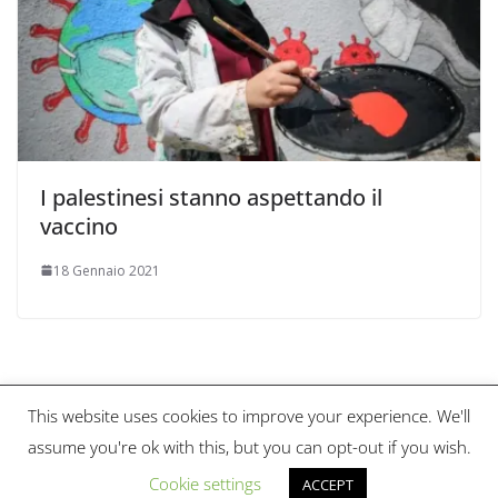
I palestinesi stanno aspettando il
vaccino
18 Gennaio 2021
This website uses cookies to improve your experience. We'll
Copyright © 2026
Scienza & Pace Magazine
. Tutti i diritti
assume you're ok with this, but you can opt-out if you wish.
riservati.
Tema:
ColorMag
di ThemeGrill. Powered by
WordPress
.
Cookie settings
ACCEPT