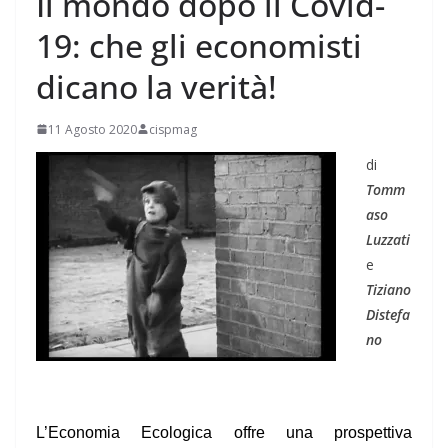
Il mondo dopo il Covid-
19: che gli economisti
dicano la verità!
11 Agosto 2020
cispmag
di
Tomm
aso
Luzzati
e
Tiziano
Distefa
no
L’Economia Ecologica offre una prospettiva