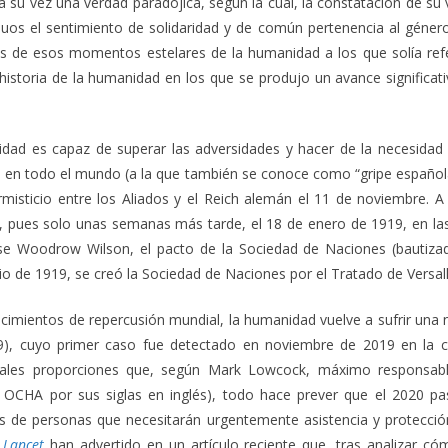
su vez una verdad paradójica, según la cual, la constatación de su vu
iduos el sentimiento de solidaridad y de común pertenencia al género
s de esos momentos estelares de la humanidad a los que solía refe
toria de la humanidad en los que se produjo un avance significati
ad es capaz de superar las adversidades y hacer de la necesidad v
 en todo el mundo (a la que también se conoce como “gripe española
rmisticio entre los Aliados y el Reich alemán el 11 de noviembre. A
e, pues solo unas semanas más tarde, el 18 de enero de 1919, en las
dense Woodrow Wilson, el pacto de la Sociedad de Naciones (bauti
io de 1919, se creó la Sociedad de Naciones por el Tratado de Versa
imientos de repercusión mundial, la humanidad vuelve a sufrir una
, cuyo primer caso fue detectado en noviembre de 2019 en la ci
tales proporciones que, según Mark Lowcock, máximo responsable
OCHA por sus siglas en inglés), todo hace prever que el 2020 pa
s de personas que necesitarán urgentemente asistencia y protecci
 Lancet
han advertido en un artículo reciente que, tras analizar c