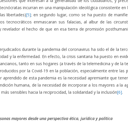
 cuestiones que interesan a la generalidad de los ciudadanos, y prec
 tecnócratas incurran en una manipulación ideológica consistente en l
as libertades)
[5]
; en segundo lugar, como se ha puesto de manifiest
s tecnocráticos enmascaran sus falacias, al albur de las circunst
muy revelador el hecho de que en esa tierra de promisión posthumanis
rjudicados durante la pandemia del coronavirus ha sido el de la terc
ad y la enfermedad. En efecto, la crisis sanitaria ha puesto en eviden
ancianos, tanto en sus hogares (a través de la telemedicina y de la 
producidos por la Covid-19 en la población, especialmente entre las
ber aprendido de esta pandemia es la necesidad apremiante que tene
ndición humana, de la necesidad de incorporar a los mayores a la ag
 sensibles hacia la reciprocidad, la solidaridad y la inclusión
[6]
.
sonas mayores desde una perspectiva ética, jurídica y política