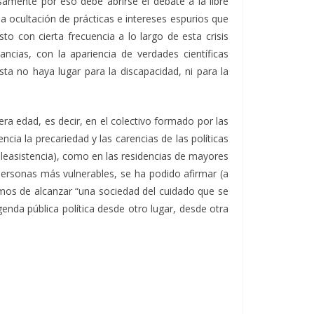
isamente por eso debe abrirse el debate a la libre
a ocultación de prácticas e intereses espurios que
o con cierta frecuencia a lo largo de esta crisis
ancias, con la apariencia de verdades científicas
ta no haya lugar para la discapacidad, ni para la
era edad, es decir, en el colectivo formado por las
cia la precariedad y las carencias de las políticas
teleasistencia), como en las residencias de mayores
 personas más vulnerables, se ha podido afirmar (a
mos de alcanzar “una sociedad del cuidado que se
enda pública política desde otro lugar, desde otra