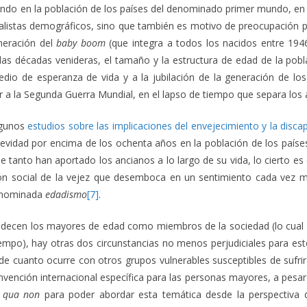
endo en la población de los países del denominado primer mundo, en g
nalistas demográficos, sino que también es motivo de preocupación po
neración del
baby boom
(que integra a todos los nacidos entre 194
las décadas venideras, el tamaño y la estructura de edad de la pobl
edio de esperanza de vida y a la jubilación de la generación de lo
or a la Segunda Guerra Mundial, en el lapso de tiempo que separa los
lgunos
estudios sobre las implicaciones del envejecimiento y la dis
gevidad por encima de los ochenta años en la población de los paíse
ue tanto han aportado los ancianos a lo largo de su vida, lo cierto
ón social de la vejez que desemboca en un sentimiento cada vez m
denominada
edadismo
[7]
.
adecen los mayores de edad como miembros de la sociedad (lo cual c
iempo), hay otras dos circunstancias no menos perjudiciales para este
a de cuanto ocurre con otros grupos vulnerables susceptibles de sufri
vención internacional específica para las personas mayores, a pesar d
e qua non
para poder abordar esta temática desde la perspectiva