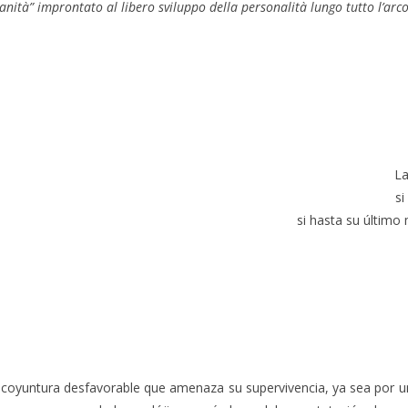
nità” improntato al libero sviluppo della personalità lungo tutto l’arco 
La
si
si hasta su último
coyuntura desfavorable que amenaza su supervivencia, ya sea por un