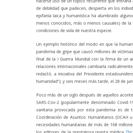
hacerse uso de un tópico recurrente que entraña a 
de debilidad que padecen, despierta en los indiv
epifanía laica y humanística ha alumbrado alguno
menos conocidos, más o menos causales) de la his
condiciones de vida de nuestra especie.
Un ejemplo histórico del modo en que la humanid
pandemia de gripe que causó millones de víctimas
final de la I Guerra Mundial con la firma de un a
relaciones internacionales cambiaría radicalment
redactó, a iniciativa del Presidente estadouni
humanidad”); y seis meses más tarde, el 28 de jun
Poco más de un siglo después de aquellos acontec
SARS-Cov-2 (popularmente denominado Covid-19)
sanitaria provocada por esta pandemia es de 
Coordinación de Asuntos Humanitarios (OCAH u 
necesidades humanitarias de más de 168 millone
los editores de la prestigiosa revista médica
The