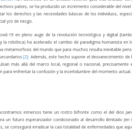
ctivos países, se ha producido un incremento considerable del nivel d
zar los derechos y las necesidades básicas de los individuos, esp
ial y/o de riesgo.
id-19 en pleno auge de la revolución tecnológica y digital (tambi
ial y la robótica) ha acelerado el cambio de paradigma humanista en 
una metamorfosis del mundo que para muchos resulta inevitable pen
 secundarios
[2]
. Además, este hecho supone el desvanecimiento de la
lsan más allá del marco local, regional o nacional, precisamente
n para enfrentar la confusión y la incertidumbre del momento actual.
contramos inmersos tiene un rostro bifronte como el del dios Jan
 un futuro esperanzador condicionado al desarrollo ilimitado (en té
es, se conseguirá erradicar la casi totalidad de enfermedades que aqu