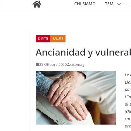
CHI SIAMO
TEMI
DIRITTI
SALUTE
Ancianidad y vulnera
25 Ottobre 2020
cispmag
Le 
Lla
pan
L’i
di 
(ch
car
pro