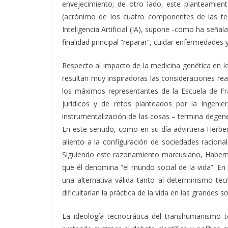
envejecimiento; de otro lado, este planteamient
(acrónimo de los cuatro componentes de las tecn
Inteligencia Artificial (IA), supone -como ha seña
finalidad principal “reparar”, cuidar enfermedades
Respecto al impacto de la medicina genética en l
resultan muy inspiradoras las consideraciones r
los máximos representantes de la Escuela de Fra
jurídicos y de retos planteados por la ingenie
instrumentalización de las cosas – termina degene
En este sentido, como en su día advirtiera Herbe
aliento a la configuración de sociedades racional
Siguiendo este razonamiento marcusiano, Habermas
que él denomina “el mundo social de la vida”. E
una alternativa válida tanto al determinismo t
dificultarían la práctica de la vida en las grandes s
La ideología tecnocrática del transhumanismo 