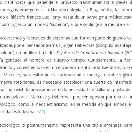
o cientificista que defiende el proyecto transhumanista a través d
ologías emergentes: la Nanotecnología, la Biogenética, la Informát
lado el filósofo francés Luc Ferry- pasar de un paradigma médico tra
 y patologías, a un modelo “superior”, el que se dirige a la mejora y 
os derechos y libertades de personas que forman parte de grupos vul
ealizadas por el pensador alemán Jürgen Habermas (discípulo avent
nkfurt) en un libro titulado:
El futuro de la naturaleza humana
(200
ría genética al hombre de nuestro tiempo. Curiosamente, la fuer
rando y convirtiéndose en un encadenamiento de la liberación, o lo q
rt Marcuse, para evitar que la racionalidad tecnológica acabe legit
mente totalitarias, es necesario establecer una suerte de intermedi
 ha insistido precisamente en la necesidad de hallar un punto de en
n otras palabras, Marcuse y Habermas parecen apostar por una visi
ecnológico, como al neocientificismo, en la medida en que ambos 
ociedades industriales
[4]
.
tecnológico o posthumanismo representa una triple amenaza para 