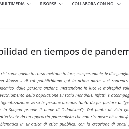
MULTIMEDIA
RISORSE
COLLABORA CON NOI
bilidad en tiempos de pandem
crisi come quella in corso mettono in luce, esasperandole, le diseguaglia
no Alonso – di cui pubblichiamo qui la prima parte – si concentra s
demico, dalle persone anziane, mettendone in luce le molteplici vulner
nvecchiamento della popolazione su scala mondiale, infatti, è accomp
stigmatizzazione verso le persone anziane, tanto da far parlare di “ge
e in Spagna prende il nome di “edadismo”). Dal punto di vista giu
atterizzate da un approccio paternalista che non riconosce né soddisfa 
blematica in un’ottica di etica pubblica, con la creazione di spazi 