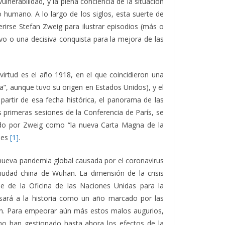
lnerabilidad, y la plena conciencia de la situación
 humano. A lo largo de los siglos, esta suerte de
rirse Stefan Zweig para ilustrar episodios (más o
vo o una decisiva conquista para la mejora de las
irtud es el año 1918, en el que coincidieron una
”, aunque tuvo su origen en Estados Unidos), y el
 partir de esa fecha histórica, el panorama de las
 primeras sesiones de la Conferencia de París, se
zado por Zweig como “la nueva Carta Magna de la
lles
[1]
.
 nueva pandemia global causada por el coronavirus
udad china de Wuhan. La dimensión de la crisis
 de la Oficina de las Naciones Unidas para la
sará a la historia como un año marcado por las
ón. Para empeorar aún más estos malos augurios,
ómo han gestionado hasta ahora los efectos de la